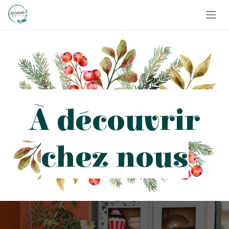
Se rendre au contenu
À découvrir
chez nous