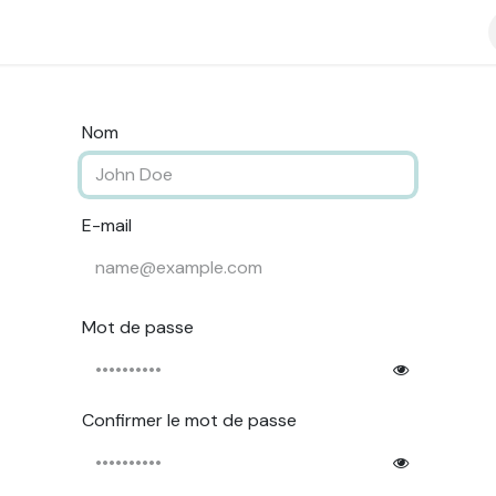
nts
Découvrez aussi
Portfolio
Informations
Contactez
Nom
E-mail
Mot de passe
Confirmer le mot de passe